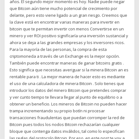
años. El segundo mejor momento es hoy. Nadie puede negar
que Bitcoin aún tiene mucho potencial de crecimiento por
delante, pero esto viene ligado a un gran riesgo. Creemos que
la clave está en encontrar varias maneras para invertir en
bitcoin que te permitan invertir con menos Convertirse en un
minero y ver ROI positivo significaría una inversión sustancial y
ahora se deja a las grandes empresas y los inversores ricos.
Para la mayoría de las personas, la compra de esta
criptomoneda a través de un Exchange es la mejor opción.
También puede encontrar maneras de ganar bitcoins gratis .
Esto significa que necesitas averiguar si la minera Bitcoin an es
rentable para ti . La mejor manera de hacer esto es mediante
el uso de una calculadora de minera Bitcoin . Solo tienes que
introducir los datos del minero Bitcoin que pretendes comprar
y ver cunto tiempo te llevara llegar al punto de equilibrio o a
obtener un beneficio. Los mineros de Bitcoin no pueden hacer
trampa incrementando su propio botín ni procesar
transacciones fraudulentas que puedan corromper la red de
Bitcoin pues todos los nodos Bitcoin rechazarían cualquier
bloque que contenga datos inválidos, tal como lo especifican
las reglas del protocolo Bitcoin. Por eso, en este post te voy a