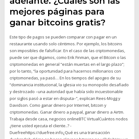
adelante. ¿Cuáles son las
mejores páginas para
ganar bitcoins gratis?
Este tipo de pagos se pueden comparar con pagar en un
restaurante usando solo céntimos. Por ejemplo, los bitcoins
son imposibles de falsificar. En el caso de las criptomonedas,
puede ser que digamos, como Erik Finman, que el Bitcoin o las
criptomonedas en general “están muertas en el largo plazo”;
por lo tanto, “la oportunidad para hacernos millonarios con
criptomonedas, ya pasó… En los tiempos del apogeo de su
“dominancia institucional, la iglesia vio su monopolio desafiado
y destrozado –una autoridad que había sido incuestionable
por siglos pasó a estar en disputa–”, explican Rees-Mogg y
Davidson. Como ganar dinero por Internet, bitcoin y
criptomonedas. Ganar dinero a paypal, ganar dinero a Airtm.
Trabaja desde casa, negocios onlineBTC VirtualCuántos nodos
¿tiene usted ejecuta el cliente..? -
Duefreehttps://duefree.info¿Qué es una transacción