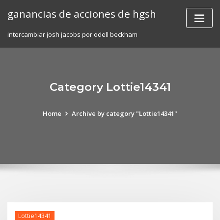
Skip
ganancias de acciones de hgsh
to
content
intercambiar josh jacobs por odell beckham
Category Lottie14341
Home
Archive by category "Lottie14341"
Lottie14341